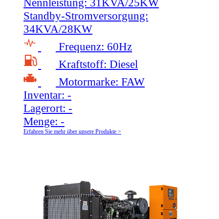
Nennleistung:
31KVA/25KW
Standby-Stromversorgung:
34KVA/28KW
Frequenz:
60Hz
Kraftstoff:
Diesel
Motormarke:
FAW
Inventar:
-
Lagerort:
-
Menge:
-
Erfahren Sie mehr über unsere Produkte >