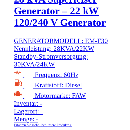
Generator – 22 kW
120/240 V Generator
GENERATORMODELL:
EM-F30
Nennleistung:
28KVA/22KW
Standby-Stromversorgung:
30KVA/24KW
Frequenz:
60Hz
Kraftstoff:
Diesel
Motormarke:
FAW
Inventar:
-
Lagerort:
-
Menge:
-
Erfahren Sie mehr über unsere Produkte >