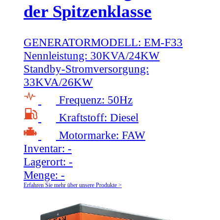
der Spitzenklasse
GENERATORMODELL:
EM-F33
Nennleistung:
30KVA/24KW
Standby-Stromversorgung:
33KVA/26KW
Frequenz:
50Hz
Kraftstoff:
Diesel
Motormarke:
FAW
Inventar:
-
Lagerort:
-
Menge:
-
Erfahren Sie mehr über unsere Produkte >