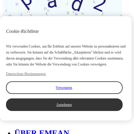
Cookie-Richtlinie
Wir verwenden Cookies, um Ihr Erlebnis auf unserer Website zu personalisieren und
zu verbessern. Sie können auf die Schaltfläche „Akzeptieren“ klicken und es wird
PRODUKTE
davon ausgegangen, dass Sie der Verwendung aller relevanten Cookies zustimmen,
oder Sie können der Website die Verwendung von Cookies verweigern.
Dieselgenerator
Mobiler Generator
Datenschutz-Bestimmungen
Tragbarer Generator
Inventar auf den
Verweigern
Philippinen
GENERATOR
Annehmen
KONFIGURIEREN
ÜBER EMEAN