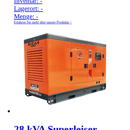
Inventar:
-
Lagerort:
-
Menge:
-
Erfahren Sie mehr über unsere Produkte >
28 kVA Superleiser