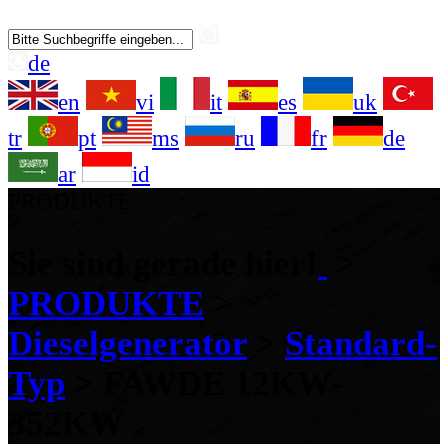
de
en
vi
it
es
uk
tr
pt
ms
ru
fr
de
ar
id
PRODUKTE
Sie sind gerade hier!
>
PRODUKTE
>
Dieselgenerator
>
Standard-
Typ
>
FAWDE 12KW-
352KW