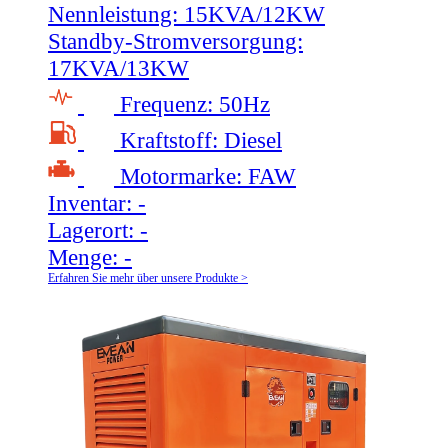
Nennleistung:
15KVA/12KW
Standby-Stromversorgung:
17KVA/13KW
Frequenz:
50Hz
Kraftstoff:
Diesel
Motormarke:
FAW
Inventar:
-
Lagerort:
-
Menge:
-
Erfahren Sie mehr über unsere Produkte >