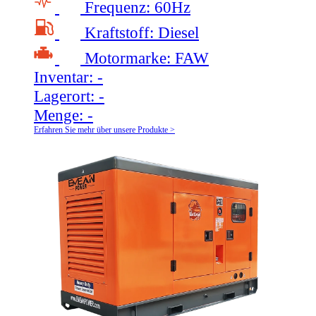
Frequenz:
60Hz
Kraftstoff:
Diesel
Motormarke:
FAW
Inventar:
-
Lagerort:
-
Menge:
-
Erfahren Sie mehr über unsere Produkte >