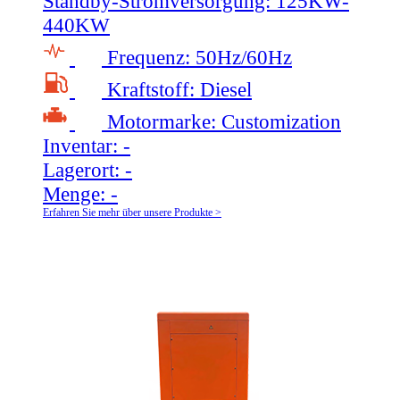
Standby-Stromversorgung:
125KW-
440KW
Frequenz:
50Hz/60Hz
Kraftstoff:
Diesel
Motormarke:
Customization
Inventar:
-
Lagerort:
-
Menge:
-
Erfahren Sie mehr über unsere Produkte >