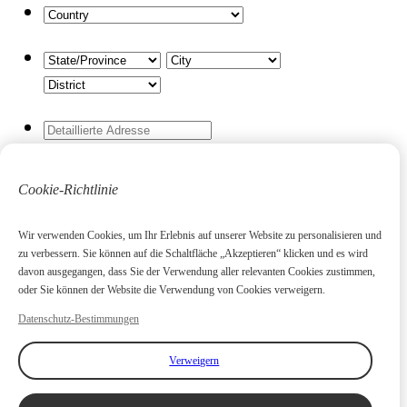
Wenn oben keine entsprechende Option
Cookie-Richtlinie
vorhanden ist, geben Sie bitte Ihre
Adresse ein. Wenn Sie eine EMEAN-
Wir verwenden Cookies, um Ihr Erlebnis auf unserer Website zu personalisieren und
Lieferung bis an Ihre Haustür wünschen.
zu verbessern. Sie können auf die Schaltfläche „Akzeptieren“ klicken und es wird
davon ausgegangen, dass Sie der Verwendung aller relevanten Cookies zustimmen,
oder Sie können der Website die Verwendung von Cookies verweigern.
Datenschutz-Bestimmungen
Bei Bedarf liefert EMEAN an Ihren
Seehafen
Verweigern