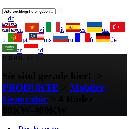
de
en
vi
it
es
uk
tr
pt
ms
ru
fr
de
ar
id
PRODUKTE
Sie sind gerade hier!
>
PRODUKTE
>
Mobiler
Generator
>
4 Räder
80KW-400KW
Dieselgenerator