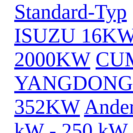
Standard-Typ
ISUZU 16K
2000KW
CU
YANGDONG
352KW
Ande
kW - 250 kW