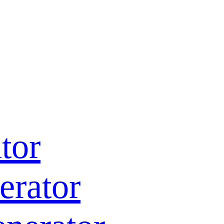
tor
erator