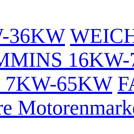
W-36KW
WEICH
MMINS 16KW-
 7KW-65KW
F
re Motorenmark