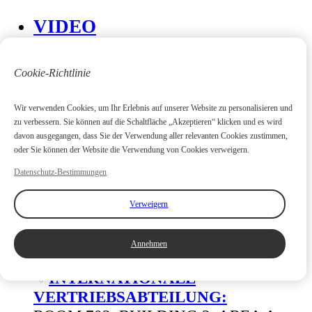
VIDEO
PRODUKT
Unternehmenskultur
Cookie-Richtlinie
NACHVERKAUF
Wir verwenden Cookies, um Ihr Erlebnis auf unserer Website zu personalisieren und
zu verbessern. Sie können auf die Schaltfläche „Akzeptieren“ klicken und es wird
davon ausgegangen, dass Sie der Verwendung aller relevanten Cookies zustimmen,
KONTAKT
oder Sie können der Website die Verwendung von Cookies verweigern.
Datenschutz-Bestimmungen
FABRIK:
Nr. 20 JINCHENG ROAD, TIEHU
Verweigern
INDUSTRIEZONE, FUAN CITY,
FUJIANPROVINZ, CHINA
Annehmen
INTERNATIONALE
VERTRIEBSABTEILUNG: