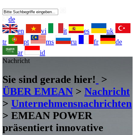
de
en
vi
it
es
uk
tr
pt
ms
ru
fr
de
ar
id
Nachricht
Sie sind gerade hier!
>
ÜBER EMEAN
>
Nachricht
>
Unternehmensnachrichten
>
EMEAN POWER
präsentiert innovative