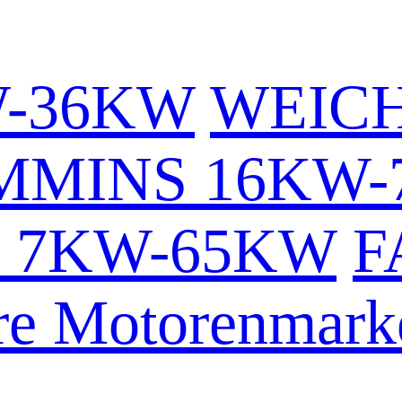
W-36KW
WEICH
MMINS 16KW-
 7KW-65KW
F
re Motorenmark