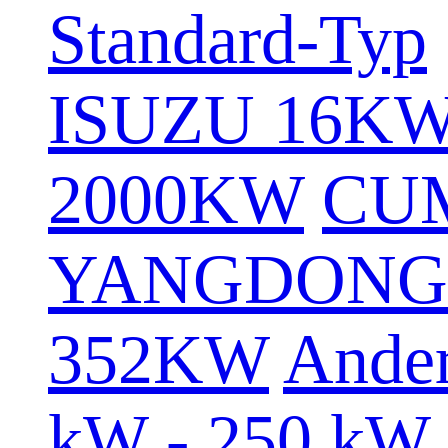
Standard-Typ
ISUZU 16K
2000KW
CU
YANGDONG
352KW
Ande
kW - 250 kW