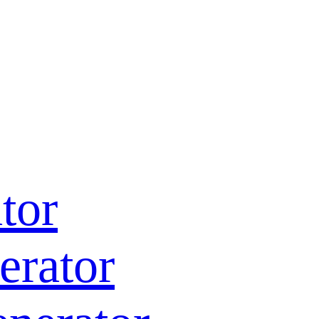
tor
erator