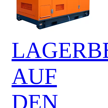
LAGERB
AUF
DEN