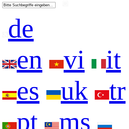
de
en
vi
it
es
uk
tr
pt
ms