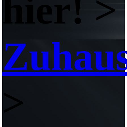
hier! >
Zuhau
>