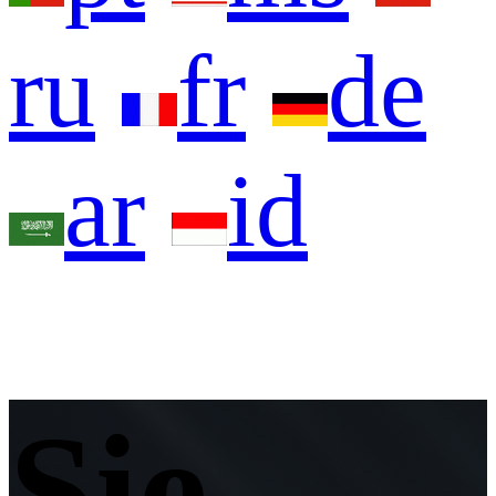
ru
fr
de
ar
id
Sie