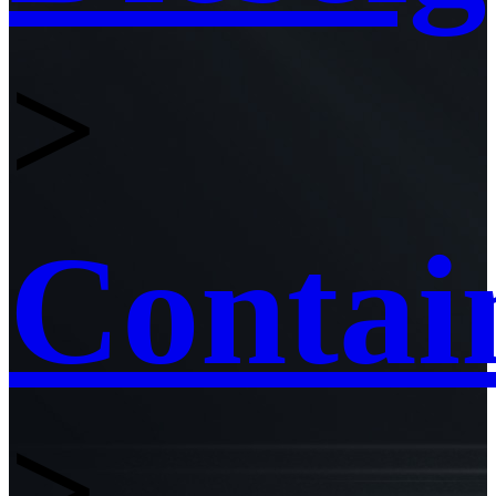
>
Contai
>