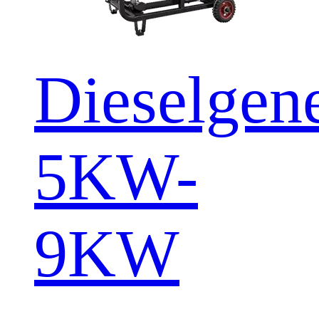
Dieselgene
5KW-
9KW