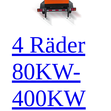
4 Räder
80KW-
400KW